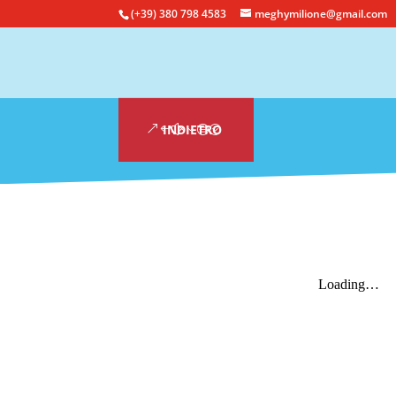
(+39) 380 798 4583
meghymilione@gmail.com
INDIETRO